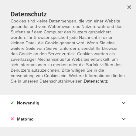
×
Datenschutz
Cookies sind kleine Datenmengen, die von einer Website
gesendet und vom Webbrowser des Nutzers während des
Surfens auf dem Computer des Nutzers gespeichert
Zum Hauptinhalt springen
werden. Ihr Browser speichert jede Nachricht in einer
Der Kurs konnte nicht gefunden werden.
kleinen Datei, die Cookie genannt wird. Wenn Sie eine
weitere Seite vom Server anfordern, sendet Ihr Browser
das Cookie an den Server zurück. Cookies wurden als
zuverlässiger Mechanismus für Websites entwickelt, um
AGB
sich Informationen zu merken oder die Surfaktivitäten des
Impressum
Benutzers aufzuzeichnen. Bitte willigen Sie in die
Verwendung von Cookies ein. Weitere Informationen finden
Datenschutzerklärung
Sie in unseren Datenschutzhinweisen.
Datenschutz
Widerruf
Notwendig
Matomo
Programm
Gesellschaft und Kultur