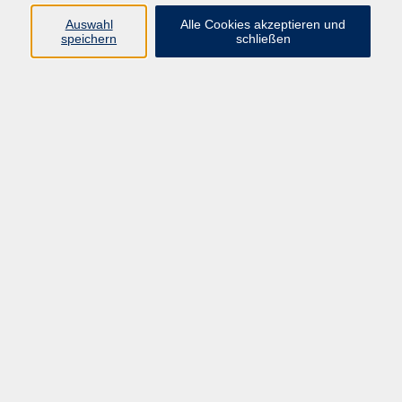
Pädagogik, Familie & Älterwerden
Auswahl
Alle Cookies akzeptieren und
speichern
schließen
Gesundheit
Sprachen & Länder
Beruf & Wirtschaft
Digitale Medien
Volkshochschule Münster
Aegidiistraße 70
48143 Münster
Tel. 02 51/4 92-43 21
vhs@stadt-muenster.de
Lage im Stadtplan