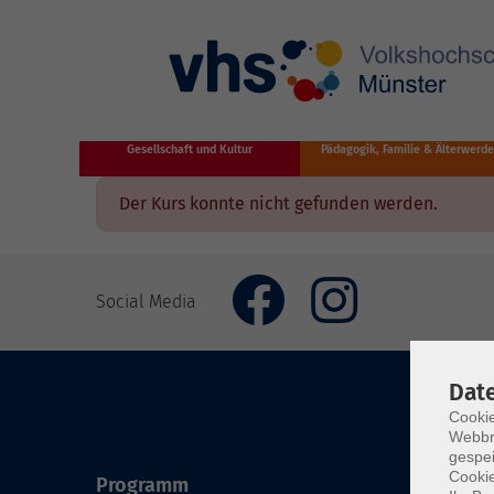
Zum Hauptinhalt springen
Gesellschaft und Kultur
Pädagogik, Familie & Älterwerd
Der Kurs konnte nicht gefunden werden.
Social Media
Dat
Cookie
Webbr
gespei
Cookie
Programm