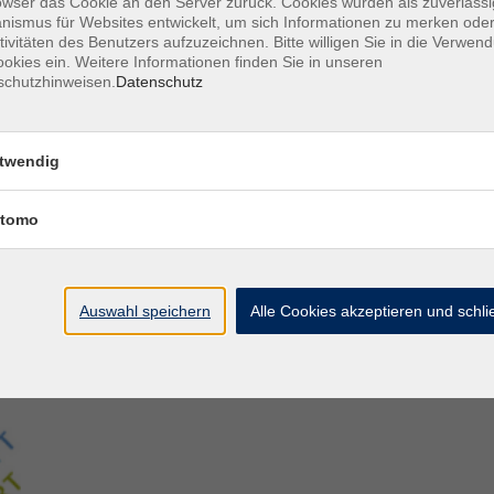
owser das Cookie an den Server zurück. Cookies wurden als zuverlässi
ismus für Websites entwickelt, um sich Informationen zu merken oder
tivitäten des Benutzers aufzuzeichnen. Bitte willigen Sie in die Verwen
Aegidiistraße 70
M
okies ein. Weitere Informationen finden Sie in unseren
48143 Münster
D
schutzhinweisen.
Datenschutz
D
Tel. 02 51/4 92-43 21
U
vhs@stadt-muenster.de
Lage im Stadtplan
twendig
tomo
Auswahl speichern
Alle Cookies akzeptieren und schl