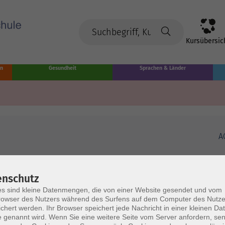
Kursübersic
en
Gesundheit
Sprachen & Länder
A
enschutz
s sind kleine Datenmengen, die von einer Website gesendet und vom
owser des Nutzers während des Surfens auf dem Computer des Nutze
chert werden. Ihr Browser speichert jede Nachricht in einer kleinen Dat
 genannt wird. Wenn Sie eine weitere Seite vom Server anfordern, se
Volkshochschule Münster
Ö