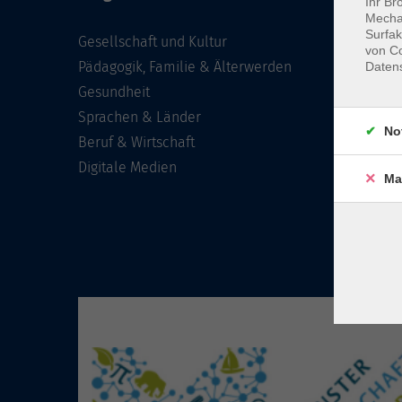
Ihr Br
Mechan
Surfak
Gesellschaft und Kultur
von Co
Pädagogik, Familie & Älterwerden
Daten
Gesundheit
Sprachen & Länder
No
Beruf & Wirtschaft
Digitale Medien
Ma