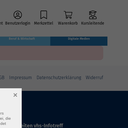
ht
Benutzerlogin
Merkzettel
Warenkorb
Kursleitende
Beruf & Wirtschaft
Digitale Medien
GB
Impressum
Datenschutzerklärung
Widerruf
×
rs
ei, die
ndet
ffnungszeiten vhs-Infotreff