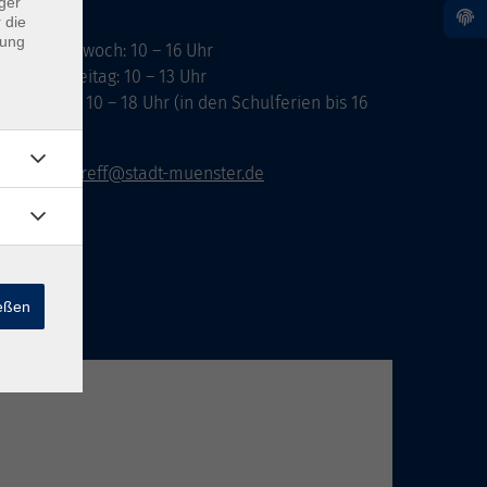
ger
 die
dung
ontag, Mittwoch: 10 – 16 Uhr
ienstag, Freitag: 10 – 13 Uhr
onnerstag: 10 – 18 Uhr (in den Schulferien bis 16
hr)
vhs-infotreff@stadt-muenster.de
ießen