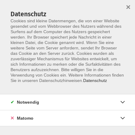
×
Datenschutz
Cookies sind kleine Datenmengen, die von einer Website
gesendet und vom Webbrowser des Nutzers während des
Surfens auf dem Computer des Nutzers gespeichert
Zum Hauptinhalt springen
werden. Ihr Browser speichert jede Nachricht in einer
Der Kurs konnte nicht gefunden werden.
kleinen Datei, die Cookie genannt wird. Wenn Sie eine
weitere Seite vom Server anfordern, sendet Ihr Browser
das Cookie an den Server zurück. Cookies wurden als
zuverlässiger Mechanismus für Websites entwickelt, um
AGB
sich Informationen zu merken oder die Surfaktivitäten des
Impressum
Benutzers aufzuzeichnen. Bitte willigen Sie in die
Verwendung von Cookies ein. Weitere Informationen finden
Datenschutzerklärung
Sie in unseren Datenschutzhinweisen.
Datenschutz
Widerruf
Notwendig
Matomo
Programm
Gesellschaft und Kultur