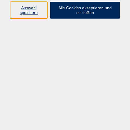
Pädagogik, Familie & Älterwerden
Auswahl
Alle Cookies akzeptieren und
speichern
schließen
Gesundheit
Sprachen & Länder
Beruf & Wirtschaft
Digitale Medien
Volkshochschule Münster
Aegidiistraße 70
48143 Münster
Tel. 02 51/4 92-43 21
vhs@stadt-muenster.de
Lage im Stadtplan