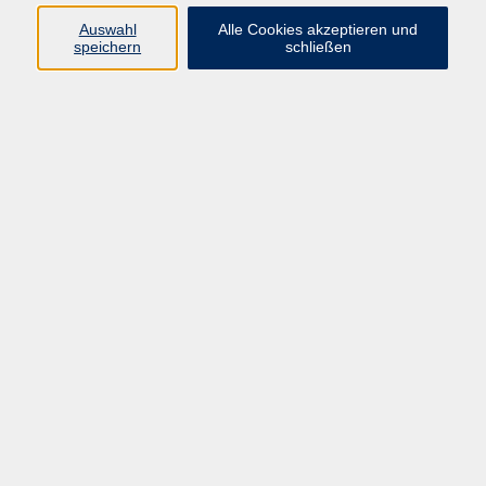
Pädagogik, Familie & Älterwerden
Auswahl
Alle Cookies akzeptieren und
speichern
schließen
Gesundheit
Sprachen & Länder
Beruf & Wirtschaft
Digitale Medien
Volkshochschule Münster
Aegidiistraße 70
48143 Münster
Tel. 02 51/4 92-43 21
vhs@stadt-muenster.de
Lage im Stadtplan