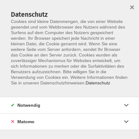
×
Datenschutz
Cookies sind kleine Datenmengen, die von einer Website
gesendet und vom Webbrowser des Nutzers während des
Surfens auf dem Computer des Nutzers gespeichert
Zum Hauptinhalt springen
werden. Ihr Browser speichert jede Nachricht in einer
Der Kurs konnte nicht gefunden werden.
kleinen Datei, die Cookie genannt wird. Wenn Sie eine
weitere Seite vom Server anfordern, sendet Ihr Browser
das Cookie an den Server zurück. Cookies wurden als
zuverlässiger Mechanismus für Websites entwickelt, um
AGB
sich Informationen zu merken oder die Surfaktivitäten des
Impressum
Benutzers aufzuzeichnen. Bitte willigen Sie in die
Verwendung von Cookies ein. Weitere Informationen finden
Datenschutzerklärung
Sie in unseren Datenschutzhinweisen.
Datenschutz
Widerruf
Notwendig
Matomo
Programm
Gesellschaft und Kultur