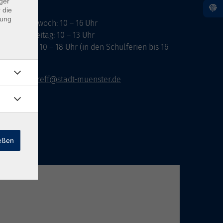
ger
 die
dung
ontag, Mittwoch: 10 – 16 Uhr
ienstag, Freitag: 10 – 13 Uhr
onnerstag: 10 – 18 Uhr (in den Schulferien bis 16
hr)
vhs-infotreff@stadt-muenster.de
ießen