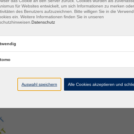
owser das Cookie an den Server zurück. Cookies wurden als zuverlässi
ismus für Websites entwickelt, um sich Informationen zu merken oder
tivitäten des Benutzers aufzuzeichnen. Bitte willigen Sie in die Verwen
Aegidiistraße 70
M
okies ein. Weitere Informationen finden Sie in unseren
48143 Münster
D
schutzhinweisen.
Datenschutz
D
Tel. 02 51/4 92-43 21
U
vhs@stadt-muenster.de
Lage im Stadtplan
twendig
tomo
Auswahl speichern
Alle Cookies akzeptieren und schl