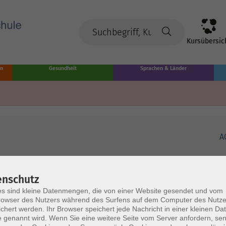
Kursübersic
en
Gesundheit
Sprachen & Länder
A
enschutz
s sind kleine Datenmengen, die von einer Website gesendet und vom
owser des Nutzers während des Surfens auf dem Computer des Nutze
chert werden. Ihr Browser speichert jede Nachricht in einer kleinen Dat
 genannt wird. Wenn Sie eine weitere Seite vom Server anfordern, se
Volkshochschule Münster
Ö