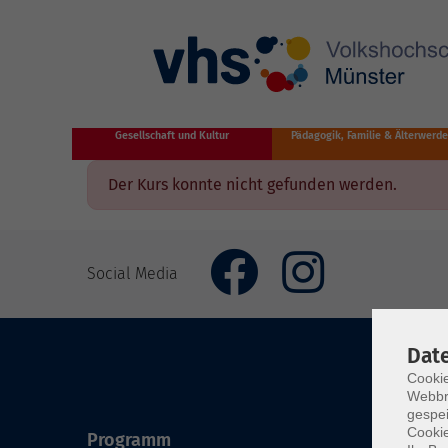
Zum Hauptinhalt springen
Gesellschaft und Kultur
Pädagogik, Familie & Älterwerd
Der Kurs konnte nicht gefunden werden.
Social Media
Dat
Cookie
Webbr
gespei
Cookie
Programm