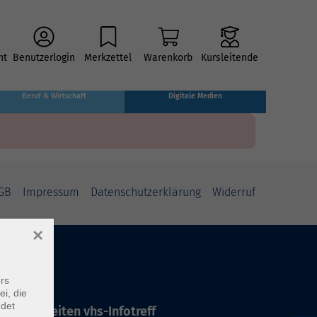
ht
Benutzerlogin
Merkzettel
Warenkorb
Kursleitende
Beruf & Wirtschaft
Digitale Medien
GB
Impressum
Datenschutzerklärung
Widerruf
×
rs
ei, die
ndet
ffnungszeiten vhs-Infotreff