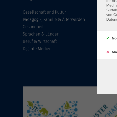
Ihr Br
Mechan
Surfak
Gesellschaft und Kultur
von Co
Pädagogik, Familie & Älterwerden
Daten
Gesundheit
Sprachen & Länder
No
Beruf & Wirtschaft
Digitale Medien
Ma