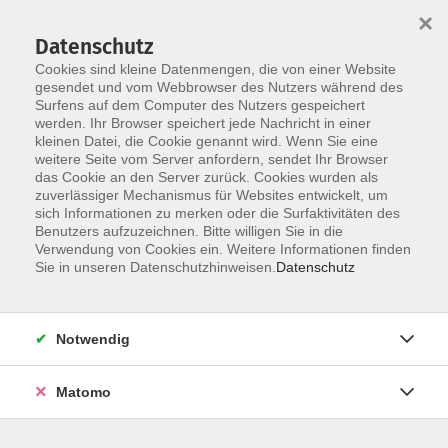
×
Datenschutz
Cookies sind kleine Datenmengen, die von einer Website
gesendet und vom Webbrowser des Nutzers während des
Surfens auf dem Computer des Nutzers gespeichert
Zum Hauptinhalt springen
werden. Ihr Browser speichert jede Nachricht in einer
kleinen Datei, die Cookie genannt wird. Wenn Sie eine
weitere Seite vom Server anfordern, sendet Ihr Browser
das Cookie an den Server zurück. Cookies wurden als
zuverlässiger Mechanismus für Websites entwickelt, um
sich Informationen zu merken oder die Surfaktivitäten des
Benutzers aufzuzeichnen. Bitte willigen Sie in die
Verwendung von Cookies ein. Weitere Informationen finden
Sie sind hier:
Sie in unseren Datenschutzhinweisen.
Datenschutz
Beruf und Wirtschaft
Existenzgründung
KI-Workshop: Wie Sie von der Künstlichen
Notwendig
Intelligenz profitieren können
Tools und Trends im Überblick
Matomo
Suchen Sie einen umfassenden und verständlichen