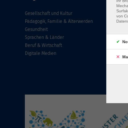
Ihr Br
Mechan
Surfak
Gesellschaft und Kultur
von Co
Pädagogik, Familie & Älterwerden
Daten
Gesundheit
Sprachen & Länder
No
Beruf & Wirtschaft
Digitale Medien
Ma