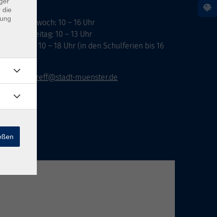
ger
 die
dung
ontag, Mittwoch: 10 – 16 Uhr
ienstag, Freitag: 10 – 13 Uhr
onnerstag: 10 – 18 Uhr (in den Schulferien bis 16
hr)
vhs-infotreff@stadt-muenster.de
ießen