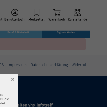
ht
Benutzerlogin
Merkzettel
Warenkorb
Kursleitende
Beruf & Wirtschaft
Digitale Medien
GB
Impressum
Datenschutzerklärung
Widerruf
×
rs
ei, die
ndet
ffnungszeiten vhs-Infotreff