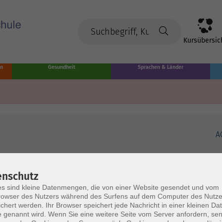
Kursübersic
en
Gesundheit
Sprachen & Länder
A
enschutz
s sind kleine Datenmengen, die von einer Website gesendet und vom
owser des Nutzers während des Surfens auf dem Computer des Nutze
chert werden. Ihr Browser speichert jede Nachricht in einer kleinen Dat
 genannt wird. Wenn Sie eine weitere Seite vom Server anfordern, se
Volkshochschule Münster
Ö