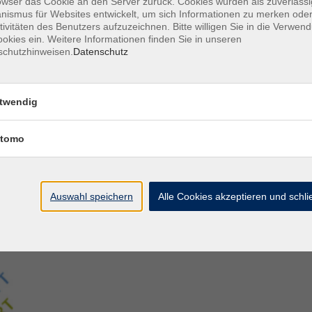
owser das Cookie an den Server zurück. Cookies wurden als zuverlässi
ismus für Websites entwickelt, um sich Informationen zu merken oder
tivitäten des Benutzers aufzuzeichnen. Bitte willigen Sie in die Verwen
Aegidiistraße 70
M
okies ein. Weitere Informationen finden Sie in unseren
48143 Münster
D
schutzhinweisen.
Datenschutz
D
Tel. 02 51/4 92-43 21
U
vhs@stadt-muenster.de
Lage im Stadtplan
twendig
tomo
Auswahl speichern
Alle Cookies akzeptieren und schl