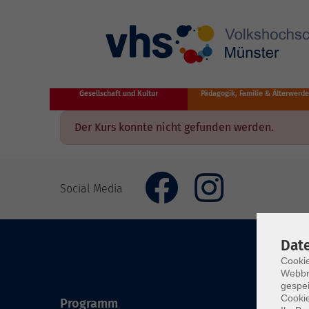
Zum Hauptinhalt springen
Gesellschaft und Kultur
Pädagogik, Familie & Älterwerd
Der Kurs konnte nicht gefunden werden.
Social Media
Dat
Cookie
Webbr
gespei
Cookie
Programm