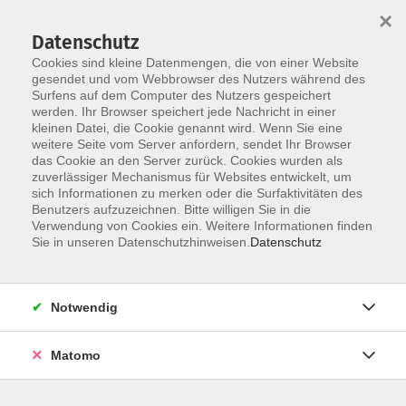
×
Datenschutz
Cookies sind kleine Datenmengen, die von einer Website
gesendet und vom Webbrowser des Nutzers während des
Surfens auf dem Computer des Nutzers gespeichert
Zum Hauptinhalt springen
werden. Ihr Browser speichert jede Nachricht in einer
Der Kurs konnte nicht gefunden werden.
kleinen Datei, die Cookie genannt wird. Wenn Sie eine
weitere Seite vom Server anfordern, sendet Ihr Browser
das Cookie an den Server zurück. Cookies wurden als
zuverlässiger Mechanismus für Websites entwickelt, um
AGB
sich Informationen zu merken oder die Surfaktivitäten des
Impressum
Benutzers aufzuzeichnen. Bitte willigen Sie in die
Verwendung von Cookies ein. Weitere Informationen finden
Datenschutzerklärung
Sie in unseren Datenschutzhinweisen.
Datenschutz
Widerruf
Notwendig
Matomo
Programm
Gesellschaft und Kultur