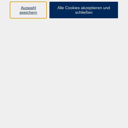
Pädagogik, Familie & Älterwerden
Auswahl
Alle Cookies akzeptieren und
speichern
schließen
Gesundheit
Sprachen & Länder
Beruf & Wirtschaft
Digitale Medien
Volkshochschule Münster
Aegidiistraße 70
48143 Münster
Tel. 02 51/4 92-43 21
vhs@stadt-muenster.de
Lage im Stadtplan