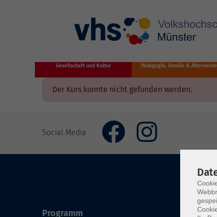
Zum Hauptinhalt springen
Gesellschaft und Kultur
Pädagogik, Familie & Älterwerd
Der Kurs konnte nicht gefunden werden.
Social Media
Dat
Cookie
Webbr
gespei
Cookie
Programm