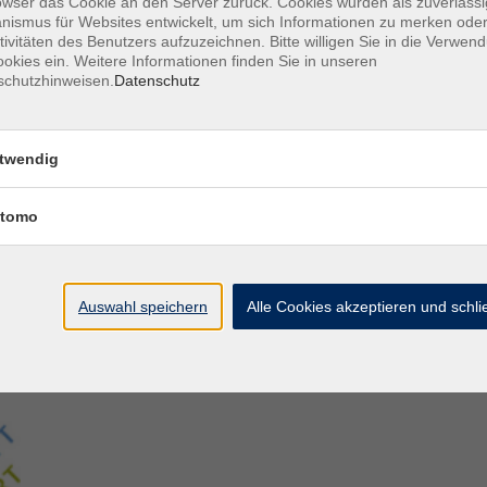
owser das Cookie an den Server zurück. Cookies wurden als zuverlässi
ismus für Websites entwickelt, um sich Informationen zu merken oder
tivitäten des Benutzers aufzuzeichnen. Bitte willigen Sie in die Verwen
Aegidiistraße 70
M
okies ein. Weitere Informationen finden Sie in unseren
48143 Münster
D
schutzhinweisen.
Datenschutz
D
Tel. 02 51/4 92-43 21
U
vhs@stadt-muenster.de
Lage im Stadtplan
twendig
tomo
Auswahl speichern
Alle Cookies akzeptieren und schl