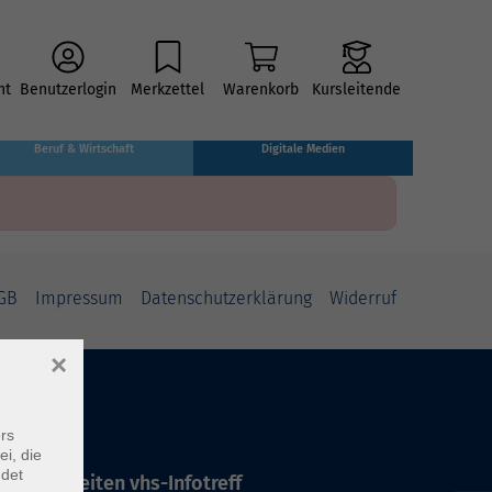
ht
Benutzerlogin
Merkzettel
Warenkorb
Kursleitende
Beruf & Wirtschaft
Digitale Medien
GB
Impressum
Datenschutzerklärung
Widerruf
×
rs
ei, die
ndet
ffnungszeiten vhs-Infotreff