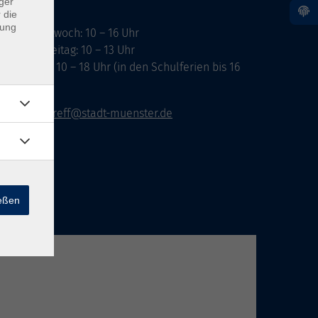
ger
 die
dung
ontag, Mittwoch: 10 – 16 Uhr
ienstag, Freitag: 10 – 13 Uhr
onnerstag: 10 – 18 Uhr (in den Schulferien bis 16
hr)
vhs-infotreff@stadt-muenster.de
ießen