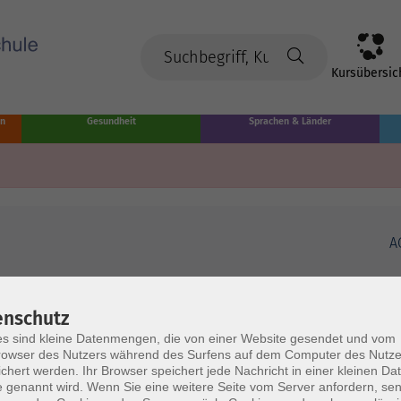
Kursübersic
en
Gesundheit
Sprachen & Länder
A
enschutz
s sind kleine Datenmengen, die von einer Website gesendet und vom
owser des Nutzers während des Surfens auf dem Computer des Nutze
chert werden. Ihr Browser speichert jede Nachricht in einer kleinen Dat
 genannt wird. Wenn Sie eine weitere Seite vom Server anfordern, se
Volkshochschule Münster
Ö