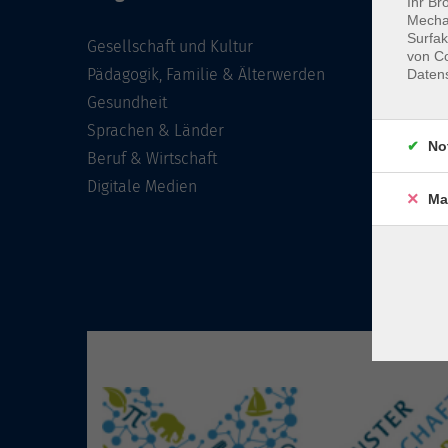
Ihr Br
Mechan
Surfak
Gesellschaft und Kultur
von Co
Pädagogik, Familie & Älterwerden
Daten
Gesundheit
Sprachen & Länder
No
Beruf & Wirtschaft
Digitale Medien
Ma