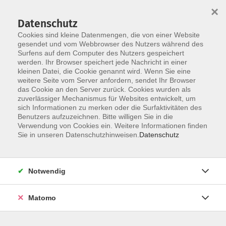
×
Datenschutz
Cookies sind kleine Datenmengen, die von einer Website
gesendet und vom Webbrowser des Nutzers während des
Surfens auf dem Computer des Nutzers gespeichert
Zum Hauptinhalt springen
werden. Ihr Browser speichert jede Nachricht in einer
Der Kurs konnte nicht gefunden werden.
kleinen Datei, die Cookie genannt wird. Wenn Sie eine
weitere Seite vom Server anfordern, sendet Ihr Browser
das Cookie an den Server zurück. Cookies wurden als
zuverlässiger Mechanismus für Websites entwickelt, um
AGB
sich Informationen zu merken oder die Surfaktivitäten des
Impressum
Benutzers aufzuzeichnen. Bitte willigen Sie in die
Verwendung von Cookies ein. Weitere Informationen finden
Datenschutzerklärung
Sie in unseren Datenschutzhinweisen.
Datenschutz
Widerruf
Notwendig
Matomo
Programm
Gesellschaft und Kultur