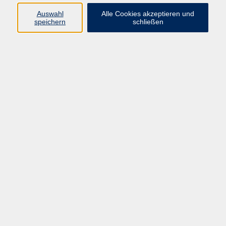
Pädagogik, Familie & Älterwerden
Auswahl
Alle Cookies akzeptieren und
speichern
schließen
Gesundheit
Sprachen & Länder
Beruf & Wirtschaft
Digitale Medien
Volkshochschule Münster
Aegidiistraße 70
48143 Münster
Tel. 02 51/4 92-43 21
vhs@stadt-muenster.de
Lage im Stadtplan