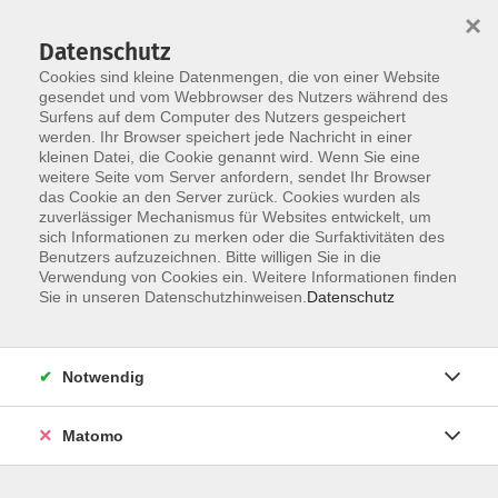
×
Datenschutz
Cookies sind kleine Datenmengen, die von einer Website
gesendet und vom Webbrowser des Nutzers während des
Surfens auf dem Computer des Nutzers gespeichert
Zum Hauptinhalt springen
werden. Ihr Browser speichert jede Nachricht in einer
Der Kurs konnte nicht gefunden werden.
kleinen Datei, die Cookie genannt wird. Wenn Sie eine
weitere Seite vom Server anfordern, sendet Ihr Browser
das Cookie an den Server zurück. Cookies wurden als
zuverlässiger Mechanismus für Websites entwickelt, um
AGB
sich Informationen zu merken oder die Surfaktivitäten des
Impressum
Benutzers aufzuzeichnen. Bitte willigen Sie in die
Verwendung von Cookies ein. Weitere Informationen finden
Datenschutzerklärung
Sie in unseren Datenschutzhinweisen.
Datenschutz
Widerruf
Notwendig
Matomo
Programm
Gesellschaft und Kultur