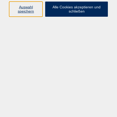
Pädagogik, Familie & Älterwerden
Auswahl
Alle Cookies akzeptieren und
speichern
schließen
Gesundheit
Sprachen & Länder
Beruf & Wirtschaft
Digitale Medien
Volkshochschule Münster
Aegidiistraße 70
48143 Münster
Tel. 02 51/4 92-43 21
vhs@stadt-muenster.de
Lage im Stadtplan