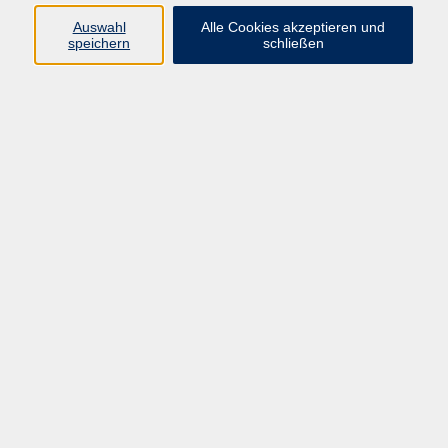
Pädagogik, Familie & Älterwerden
Auswahl
Alle Cookies akzeptieren und
speichern
schließen
Gesundheit
Sprachen & Länder
Beruf & Wirtschaft
Digitale Medien
Volkshochschule Münster
Aegidiistraße 70
48143 Münster
Tel. 02 51/4 92-43 21
vhs@stadt-muenster.de
Lage im Stadtplan