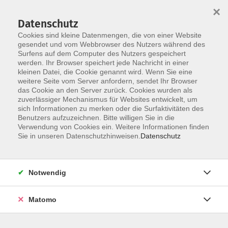
×
Datenschutz
Cookies sind kleine Datenmengen, die von einer Website
gesendet und vom Webbrowser des Nutzers während des
Surfens auf dem Computer des Nutzers gespeichert
Zum Hauptinhalt springen
werden. Ihr Browser speichert jede Nachricht in einer
Der Kurs konnte nicht gefunden werden.
kleinen Datei, die Cookie genannt wird. Wenn Sie eine
weitere Seite vom Server anfordern, sendet Ihr Browser
das Cookie an den Server zurück. Cookies wurden als
zuverlässiger Mechanismus für Websites entwickelt, um
AGB
sich Informationen zu merken oder die Surfaktivitäten des
Impressum
Benutzers aufzuzeichnen. Bitte willigen Sie in die
Verwendung von Cookies ein. Weitere Informationen finden
Datenschutzerklärung
Sie in unseren Datenschutzhinweisen.
Datenschutz
Widerruf
Notwendig
Matomo
Programm
Gesellschaft und Kultur