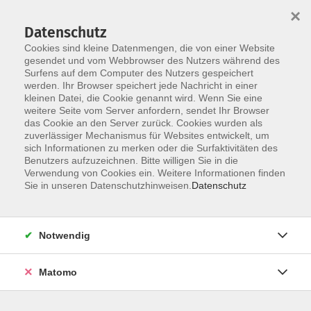
×
Datenschutz
Cookies sind kleine Datenmengen, die von einer Website
gesendet und vom Webbrowser des Nutzers während des
Surfens auf dem Computer des Nutzers gespeichert
Zum Hauptinhalt springen
werden. Ihr Browser speichert jede Nachricht in einer
Der Kurs konnte nicht gefunden werden.
kleinen Datei, die Cookie genannt wird. Wenn Sie eine
weitere Seite vom Server anfordern, sendet Ihr Browser
das Cookie an den Server zurück. Cookies wurden als
zuverlässiger Mechanismus für Websites entwickelt, um
AGB
sich Informationen zu merken oder die Surfaktivitäten des
Impressum
Benutzers aufzuzeichnen. Bitte willigen Sie in die
Verwendung von Cookies ein. Weitere Informationen finden
Datenschutzerklärung
Sie in unseren Datenschutzhinweisen.
Datenschutz
Widerruf
Notwendig
Matomo
Programm
Gesellschaft und Kultur