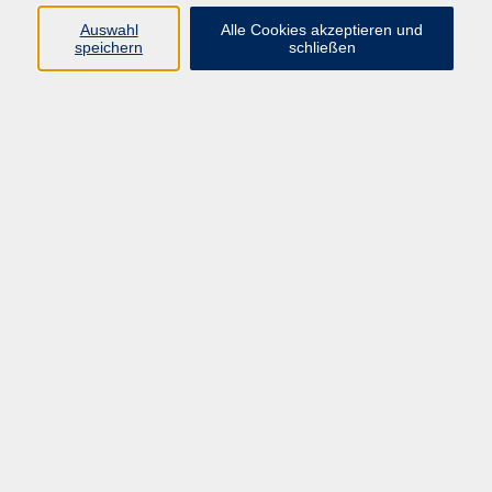
Pädagogik, Familie & Älterwerden
Auswahl
Alle Cookies akzeptieren und
speichern
schließen
Gesundheit
Sprachen & Länder
Beruf & Wirtschaft
Digitale Medien
Volkshochschule Münster
Aegidiistraße 70
48143 Münster
Tel. 02 51/4 92-43 21
vhs@stadt-muenster.de
Lage im Stadtplan