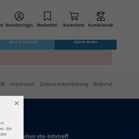
ht
Benutzerlogin
Merkzettel
Warenkorb
Kursleitende
Beruf & Wirtschaft
Digitale Medien
GB
Impressum
Datenschutzerklärung
Widerruf
×
rs
ei, die
ndet
ffnungszeiten vhs-Infotreff