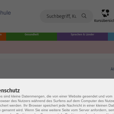
Kursübersic
en
Gesundheit
Sprachen & Länder
A
enschutz
s sind kleine Datenmengen, die von einer Website gesendet und vom
owser des Nutzers während des Surfens auf dem Computer des Nutze
chert werden. Ihr Browser speichert jede Nachricht in einer kleinen Dat
 genannt wird. Wenn Sie eine weitere Seite vom Server anfordern, se
Volkshochschule Münster
Ö