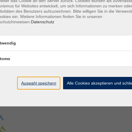
owser das Cookie an den Server zurück. Cookies wurden als zuverlässi
ismus für Websites entwickelt, um sich Informationen zu merken oder
tivitäten des Benutzers aufzuzeichnen. Bitte willigen Sie in die Verwen
Aegidiistraße 70
M
okies ein. Weitere Informationen finden Sie in unseren
48143 Münster
D
schutzhinweisen.
Datenschutz
D
Tel. 02 51/4 92-43 21
U
vhs@stadt-muenster.de
Lage im Stadtplan
twendig
tomo
Auswahl speichern
Alle Cookies akzeptieren und schl