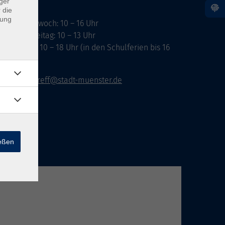
ger
 die
dung
ontag, Mittwoch: 10 – 16 Uhr
ienstag, Freitag: 10 – 13 Uhr
onnerstag: 10 – 18 Uhr (in den Schulferien bis 16
hr)
vhs-infotreff@stadt-muenster.de
ießen