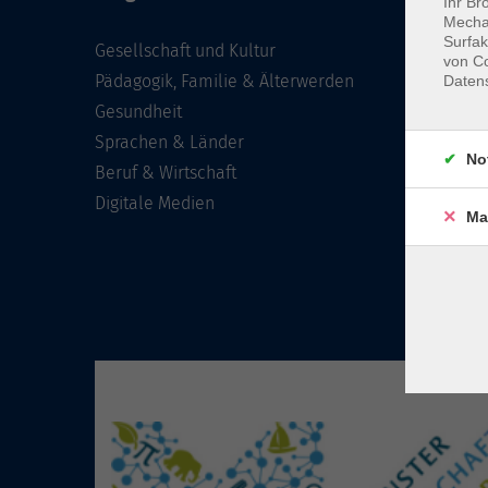
Ihr Br
Mechan
Surfak
Gesellschaft und Kultur
von Co
Pädagogik, Familie & Älterwerden
Daten
Gesundheit
Sprachen & Länder
No
Beruf & Wirtschaft
Digitale Medien
Ma