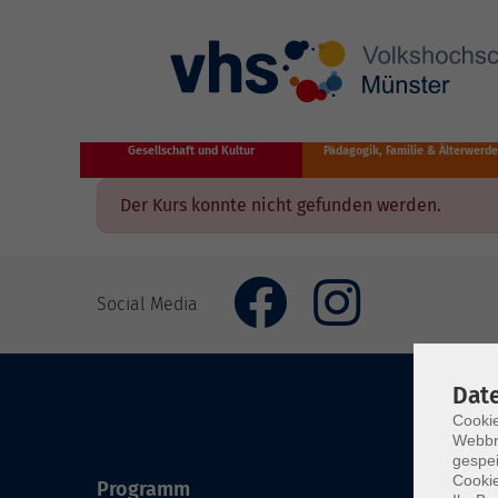
Zum Hauptinhalt springen
Gesellschaft und Kultur
Pädagogik, Familie & Älterwerd
Der Kurs konnte nicht gefunden werden.
Social Media
Dat
Cookie
Webbr
gespei
Cookie
Programm