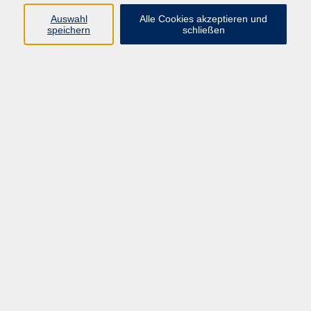
Pädagogik, Familie & Älterwerden
Auswahl
Alle Cookies akzeptieren und
speichern
schließen
Gesundheit
Sprachen & Länder
Beruf & Wirtschaft
Digitale Medien
Volkshochschule Münster
Aegidiistraße 70
48143 Münster
Tel. 02 51/4 92-43 21
vhs@stadt-muenster.de
Lage im Stadtplan