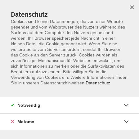
×
Datenschutz
Cookies sind kleine Datenmengen, die von einer Website
gesendet und vom Webbrowser des Nutzers während des
Surfens auf dem Computer des Nutzers gespeichert
Zum Hauptinhalt springen
werden. Ihr Browser speichert jede Nachricht in einer
Der Kurs konnte nicht gefunden werden.
kleinen Datei, die Cookie genannt wird. Wenn Sie eine
weitere Seite vom Server anfordern, sendet Ihr Browser
das Cookie an den Server zurück. Cookies wurden als
zuverlässiger Mechanismus für Websites entwickelt, um
AGB
sich Informationen zu merken oder die Surfaktivitäten des
Impressum
Benutzers aufzuzeichnen. Bitte willigen Sie in die
Verwendung von Cookies ein. Weitere Informationen finden
Datenschutzerklärung
Sie in unseren Datenschutzhinweisen.
Datenschutz
Widerruf
Notwendig
Matomo
Programm
Gesellschaft und Kultur