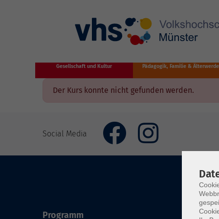
Zum Hauptinhalt springen
Gesellschaft und Kultur
Pädagogik, Familie & Älterwerd
Der Kurs konnte nicht gefunden werden.
Social Media
Dat
Cookie
Webbr
gespei
Cookie
Programm