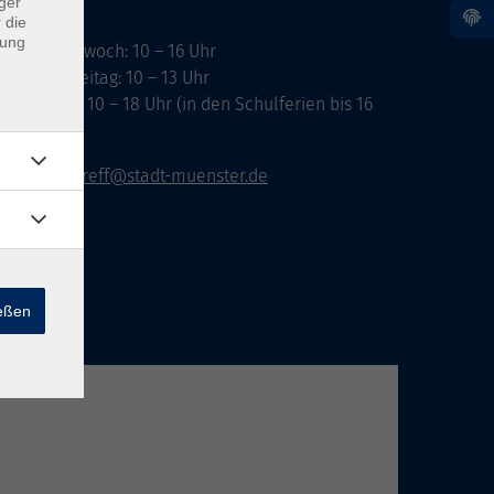
ger
 die
dung
ontag, Mittwoch: 10 – 16 Uhr
ienstag, Freitag: 10 – 13 Uhr
onnerstag: 10 – 18 Uhr (in den Schulferien bis 16
hr)
vhs-infotreff@stadt-muenster.de
ießen