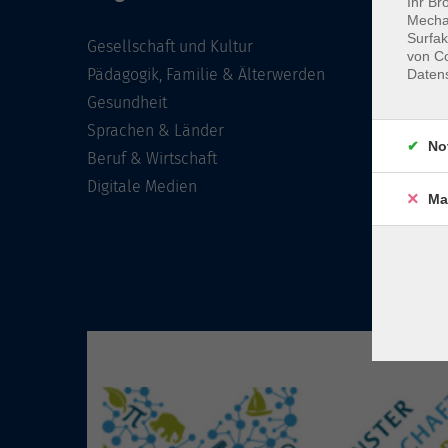
Ihr Br
Mechan
Surfak
Gesellschaft und Kultur
von Co
Pädagogik, Familie & Älterwerden
Daten
Gesundheit
Sprachen & Länder
No
Beruf & Wirtschaft
Digitale Medien
Ma