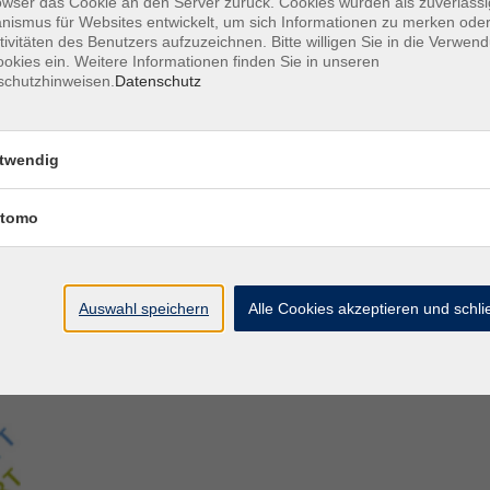
owser das Cookie an den Server zurück. Cookies wurden als zuverlässi
ismus für Websites entwickelt, um sich Informationen zu merken oder
tivitäten des Benutzers aufzuzeichnen. Bitte willigen Sie in die Verwen
Aegidiistraße 70
M
okies ein. Weitere Informationen finden Sie in unseren
48143 Münster
D
schutzhinweisen.
Datenschutz
D
Tel. 02 51/4 92-43 21
U
vhs@stadt-muenster.de
Lage im Stadtplan
twendig
tomo
Auswahl speichern
Alle Cookies akzeptieren und schl