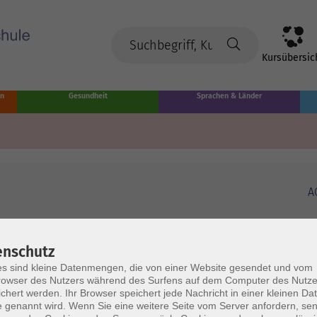
Kursübersic
en
Gesundheit
Sprachen & Länder
A
enschutz
s sind kleine Datenmengen, die von einer Website gesendet und vom
owser des Nutzers während des Surfens auf dem Computer des Nutze
chert werden. Ihr Browser speichert jede Nachricht in einer kleinen Dat
 genannt wird. Wenn Sie eine weitere Seite vom Server anfordern, se
Volkshochschule Münster
Ö