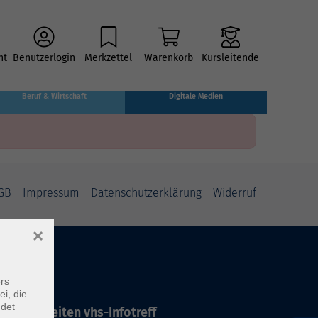
ht
Benutzerlogin
Merkzettel
Warenkorb
Kursleitende
Beruf & Wirtschaft
Digitale Medien
GB
Impressum
Datenschutzerklärung
Widerruf
×
rs
ei, die
ndet
ffnungszeiten vhs-Infotreff