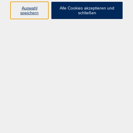
Pädagogik, Familie & Älterwerden
Auswahl
Alle Cookies akzeptieren und
speichern
schließen
Gesundheit
Sprachen & Länder
Beruf & Wirtschaft
Digitale Medien
Volkshochschule Münster
Aegidiistraße 70
48143 Münster
Tel. 02 51/4 92-43 21
vhs@stadt-muenster.de
Lage im Stadtplan