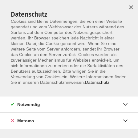
×
Datenschutz
Cookies sind kleine Datenmengen, die von einer Website
gesendet und vom Webbrowser des Nutzers während des
Surfens auf dem Computer des Nutzers gespeichert
Zum Hauptinhalt springen
werden. Ihr Browser speichert jede Nachricht in einer
Der Kurs konnte nicht gefunden werden.
kleinen Datei, die Cookie genannt wird. Wenn Sie eine
weitere Seite vom Server anfordern, sendet Ihr Browser
das Cookie an den Server zurück. Cookies wurden als
zuverlässiger Mechanismus für Websites entwickelt, um
AGB
sich Informationen zu merken oder die Surfaktivitäten des
Impressum
Benutzers aufzuzeichnen. Bitte willigen Sie in die
Verwendung von Cookies ein. Weitere Informationen finden
Datenschutzerklärung
Sie in unseren Datenschutzhinweisen.
Datenschutz
Widerruf
Notwendig
Matomo
Programm
Gesellschaft und Kultur