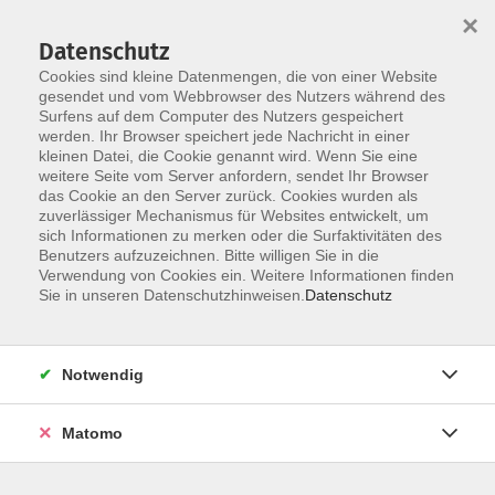
×
Datenschutz
Cookies sind kleine Datenmengen, die von einer Website
gesendet und vom Webbrowser des Nutzers während des
Surfens auf dem Computer des Nutzers gespeichert
Zum Hauptinhalt springen
werden. Ihr Browser speichert jede Nachricht in einer
kleinen Datei, die Cookie genannt wird. Wenn Sie eine
Hybrid
weitere Seite vom Server anfordern, sendet Ihr Browser
das Cookie an den Server zurück. Cookies wurden als
zuverlässiger Mechanismus für Websites entwickelt, um
sich Informationen zu merken oder die Surfaktivitäten des
Benutzers aufzuzeichnen. Bitte willigen Sie in die
Verwendung von Cookies ein. Weitere Informationen finden
Sie in unseren Datenschutzhinweisen.
Datenschutz
29 Kurse
zurück zu Japanisch
Notwendig
Kontakt: vhs-Infotreff
Matomo
0251/492-4321
vhs-infotreff@stadt-