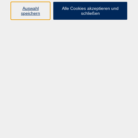
muenster.de
Auswahl
Alle Cookies akzeptieren und
speichern
schließen
Ergebnisse filtern
Japanisch für Schüler*innen und Studierende –
Teil 7 (A2.3)
Mo. 21.09.2026 16:30
Münster
Japanisch für Fortgeschrittene 4a (B1.4)
Mo. 21.09.2026 20:00
Münster