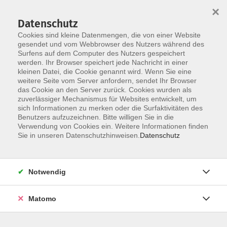
×
Datenschutz
Cookies sind kleine Datenmengen, die von einer Website
gesendet und vom Webbrowser des Nutzers während des
Surfens auf dem Computer des Nutzers gespeichert
Zum Hauptinhalt springen
werden. Ihr Browser speichert jede Nachricht in einer
kleinen Datei, die Cookie genannt wird. Wenn Sie eine
Aufbaustufenkurse A2.3
weitere Seite vom Server anfordern, sendet Ihr Browser
das Cookie an den Server zurück. Cookies wurden als
zuverlässiger Mechanismus für Websites entwickelt, um
sich Informationen zu merken oder die Surfaktivitäten des
Benutzers aufzuzeichnen. Bitte willigen Sie in die
Verwendung von Cookies ein. Weitere Informationen finden
Sie in unseren Datenschutzhinweisen.
Datenschutz
2 Kurse
zurück zu Aufbaustufenkurse A2
Notwendig
Kontakt: vhs-Infotreff
Matomo
0251/492-4321
vhs-infotreff@stadt-