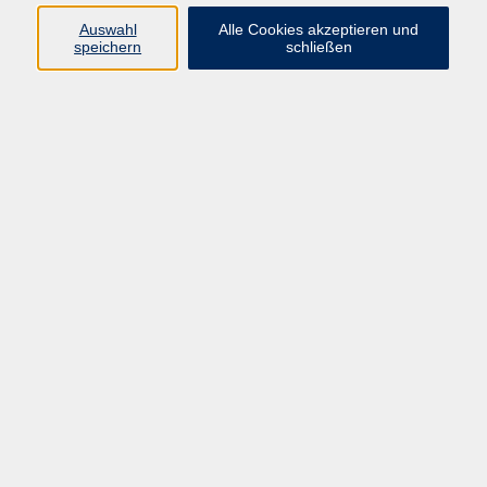
muenster.de
Auswahl
Alle Cookies akzeptieren und
speichern
schließen
Ergebnisse filtern
Französisch Aufbaustufe A2 Teil 3
Di. 23.02.2027 18:15
Münster
Französisch Aufbaustufe A2 Teil 3
Do. 25.02.2027 14:00
Münster