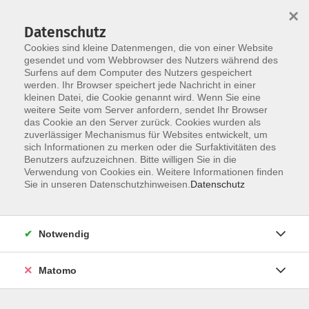
×
Datenschutz
Cookies sind kleine Datenmengen, die von einer Website
gesendet und vom Webbrowser des Nutzers während des
Surfens auf dem Computer des Nutzers gespeichert
Zum Hauptinhalt springen
werden. Ihr Browser speichert jede Nachricht in einer
kleinen Datei, die Cookie genannt wird. Wenn Sie eine
Englisch
weitere Seite vom Server anfordern, sendet Ihr Browser
das Cookie an den Server zurück. Cookies wurden als
zuverlässiger Mechanismus für Websites entwickelt, um
sich Informationen zu merken oder die Surfaktivitäten des
Benutzers aufzuzeichnen. Bitte willigen Sie in die
Verwendung von Cookies ein. Weitere Informationen finden
Sie in unseren Datenschutzhinweisen.
Datenschutz
101 Kurse
zurück zu Sprachen und Länder
Notwendig
Kurse nach Themen
Matomo
Spezielle Englischangebote
10
Bildungsurlaub Englisch
7