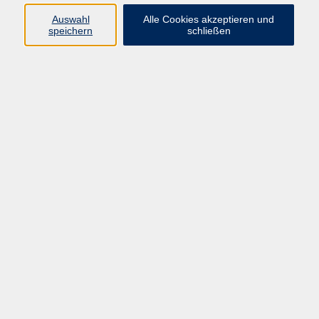
Auswahl
Alle Cookies akzeptieren und
speichern
schließen
Die Mappe:
Do. 08.04.2027 17:00
Münster
AGB
Impressum
Datenschutzerklärung
Widerruf
Programm