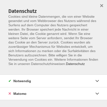
×
Datenschutz
Cookies sind kleine Datenmengen, die von einer Website
gesendet und vom Webbrowser des Nutzers während des
Surfens auf dem Computer des Nutzers gespeichert
Zum Hauptinhalt springen
werden. Ihr Browser speichert jede Nachricht in einer
kleinen Datei, die Cookie genannt wird. Wenn Sie eine
Malen&Zeichnen individuell
weitere Seite vom Server anfordern, sendet Ihr Browser
das Cookie an den Server zurück. Cookies wurden als
zuverlässiger Mechanismus für Websites entwickelt, um
sich Informationen zu merken oder die Surfaktivitäten des
Benutzers aufzuzeichnen. Bitte willigen Sie in die
Verwendung von Cookies ein. Weitere Informationen finden
Sie in unseren Datenschutzhinweisen.
Datenschutz
1 Kurs
zurück zu Zeichnen, Malen, Drucken
Notwendig
Matomo
Ergebnisse filtern