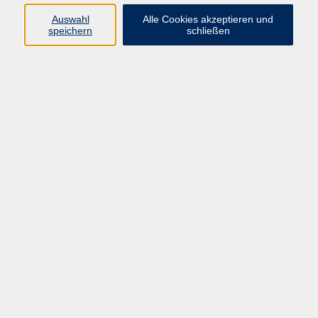
Auswahl
Alle Cookies akzeptieren und
speichern
schließen
Grundlagen der Fotografie: Von der Technik zur
Bildgestaltung
Do. 10.09.2026 18:00
Münster
Grundlagen der Fotografie: Von der Technik zur
Bildgestaltung
Do. 05.11.2026 18:00
Münster
Vom Knipsen zum Fotografieren