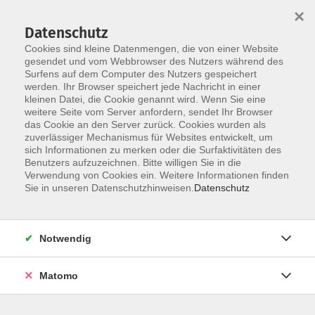
×
Datenschutz
Cookies sind kleine Datenmengen, die von einer Website
gesendet und vom Webbrowser des Nutzers während des
Surfens auf dem Computer des Nutzers gespeichert
Zum Hauptinhalt springen
werden. Ihr Browser speichert jede Nachricht in einer
kleinen Datei, die Cookie genannt wird. Wenn Sie eine
Webdesign
weitere Seite vom Server anfordern, sendet Ihr Browser
das Cookie an den Server zurück. Cookies wurden als
zuverlässiger Mechanismus für Websites entwickelt, um
sich Informationen zu merken oder die Surfaktivitäten des
Benutzers aufzuzeichnen. Bitte willigen Sie in die
Verwendung von Cookies ein. Weitere Informationen finden
Sie in unseren Datenschutzhinweisen.
Datenschutz
10 Kurse
zurück zu Internet/Kommunikation/Social Media
Notwendig
Kontakt: vhs-Infotreff
Matomo
0251/492-4321
vhs-infotreff@stadt-