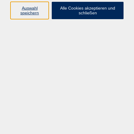
muenster.de
Auswahl
Alle Cookies akzeptieren und
speichern
schließen
Ergebnisse filtern
Professionelle Webauftritte mit WordPress
Mi. 30.09.2026 09:00
Münster
Der eigene Blog mit WordPress
Sa. 10.10.2026 09:00
Münster