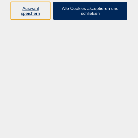
muenster.de
Auswahl
Alle Cookies akzeptieren und
speichern
schließen
Ergebnisse filtern
SPRECHCOACHING
Sa. 12.09.2026 10:00
Münster
Dein stärkstes Werkzeug – Deine Stimme für
Fortgeschrittene
Sa. 26.09.2026 10:00
Münster