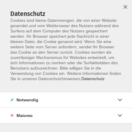
×
Datenschutz
Cookies sind kleine Datenmengen, die von einer Website
gesendet und vom Webbrowser des Nutzers während des
Surfens auf dem Computer des Nutzers gespeichert
Zum Hauptinhalt springen
werden. Ihr Browser speichert jede Nachricht in einer
kleinen Datei, die Cookie genannt wird. Wenn Sie eine
Bürgermedien und Bürgerfunk
weitere Seite vom Server anfordern, sendet Ihr Browser
das Cookie an den Server zurück. Cookies wurden als
zuverlässiger Mechanismus für Websites entwickelt, um
sich Informationen zu merken oder die Surfaktivitäten des
Benutzers aufzuzeichnen. Bitte willigen Sie in die
Verwendung von Cookies ein. Weitere Informationen finden
Sie in unseren Datenschutzhinweisen.
Datenschutz
24 Kurse
zurück zu Digitale Medien
Notwendig
Kontakt: vhs-Infotreff
Matomo
0251/492-4321
vhs-infotreff@stadt-