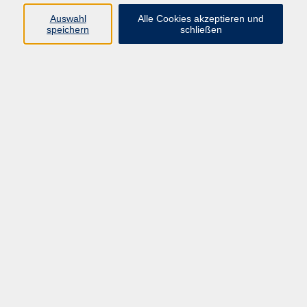
Audiobearbeitung
4
Auswahl
Alle Cookies akzeptieren und
speichern
schließen
Kontakt: vhs-Infotreff
0251/492-4321
vhs-infotreff@stadt-
muenster.de
Ergebnisse filtern
Videos schneiden und bearbeiten mit
So. 27.09.2026 09:00
Münster