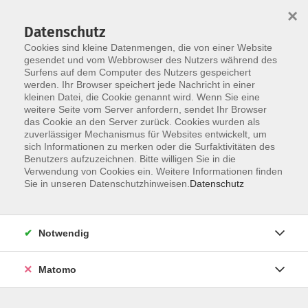
×
Datenschutz
Cookies sind kleine Datenmengen, die von einer Website
gesendet und vom Webbrowser des Nutzers während des
Surfens auf dem Computer des Nutzers gespeichert
Zum Hauptinhalt springen
werden. Ihr Browser speichert jede Nachricht in einer
Bild-, Video- und
kleinen Datei, die Cookie genannt wird. Wenn Sie eine
weitere Seite vom Server anfordern, sendet Ihr Browser
Audiobearbeitung
das Cookie an den Server zurück. Cookies wurden als
zuverlässiger Mechanismus für Websites entwickelt, um
sich Informationen zu merken oder die Surfaktivitäten des
Benutzers aufzuzeichnen. Bitte willigen Sie in die
Verwendung von Cookies ein. Weitere Informationen finden
Sie in unseren Datenschutzhinweisen.
Datenschutz
25 Kurse
zurück zu Digitale Medien
Notwendig
Kurse nach Themen
Matomo
Bildbearbeitung und Layout
19
Videobearbeitung
2