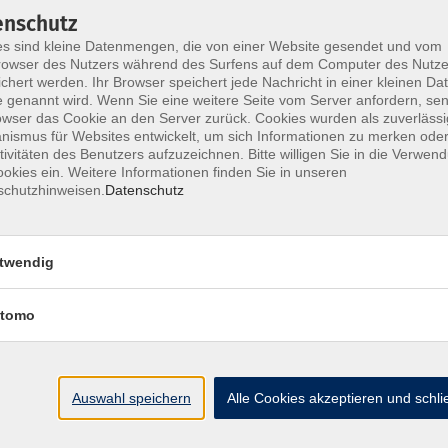
KI-Aktionstag: Zwischen Hype und Handwerk
enschutz
s sind kleine Datenmengen, die von einer Website gesendet und vom
owser des Nutzers während des Surfens auf dem Computer des Nutze
chert werden. Ihr Browser speichert jede Nachricht in einer kleinen Dat
Brauche ich selber eigentlich KI?
 genannt wird. Wenn Sie eine weitere Seite vom Server anfordern, se
Neue Technologien nutzen: Künstliche Intelligenz ve
owser das Cookie an den Server zurück. Cookies wurden als zuverlässi
und anwenden
ismus für Websites entwickelt, um sich Informationen zu merken oder
tivitäten des Benutzers aufzuzeichnen. Bitte willigen Sie in die Verwen
okies ein. Weitere Informationen finden Sie in unseren
schutzhinweisen.
Datenschutz
Fünf Schlüsselkompetenzen im Umgang m
twendig
Brauche ich selber eigentlich KI?
Neue Technologien nutzen: Künstliche Intelligenz ve
tomo
und anwenden
Auswahl speichern
Alle Cookies akzeptieren und schl
Fünf Schlüsselkompetenzen im Umgang m