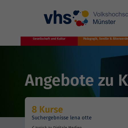
Zum Hauptinhalt springen
Gesellschaft und Kultur
Pädagogik, Familie & Älterwerd
Angebote zu Kü
8 Kurse
Suchergebnisse lena otte
zurück zu Digitale Medien