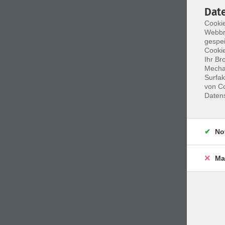
Dat
Cookie
Webbr
gespei
Cookie
Ihr Br
Mechan
Surfak
von Co
Daten
No
Ma