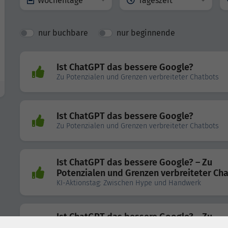
Wochentage
Tageszeit
nur buchbare
nur beginnende
Ist ChatGPT das bessere Google?
Zu Potenzialen und Grenzen verbreiteter Chatbots
Ist ChatGPT das bessere Google?
Zu Potenzialen und Grenzen verbreiteter Chatbots
Ist ChatGPT das bessere Google? – Zu
Potenzialen und Grenzen verbreiteter Ch
KI-Aktionstag: Zwischen Hype und Handwerk
Ist ChatGPT das bessere Google? – Zu
Potenzialen und Grenzen verbreiteter Ch