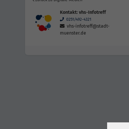
Kontakt: vhs-Infotreff
0251/492-4321
vhs-infotreff@stadt-
muenster.de