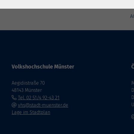
A
Volkshochschule Münster
Ö
Aegidiistraße 70
M
48143 Münster
D
D
Tel. 02 51/4 92-43 21
U
vhs@stadt-muenster.de
Lage im Stadtplan