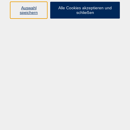
selbstbestimmt mit digitalen Medien umzugehen.
Auswahl
Alle Cookies akzeptieren und
speichern
schließen
Kurse nach Themen
Bildungsurlaube
32
Individuelle Digitalberatung
1
Computergrundlagen/Tastschreiben
52
Office-Anwendungen
47
Bild-, Video- und Audiobearbeitung
25
Internet/Kommunikation/Social Media
60
Medienkompetenz und -sicherheit
40
Angebote zu Künstlicher Intelligenz
53
Programmierung, Daten & Prozesse
16
Kaufmännische EDV-Anwendungen
6
Smartphones und Tablets
29
3D-Druck, CAD und Virtual Reality
5