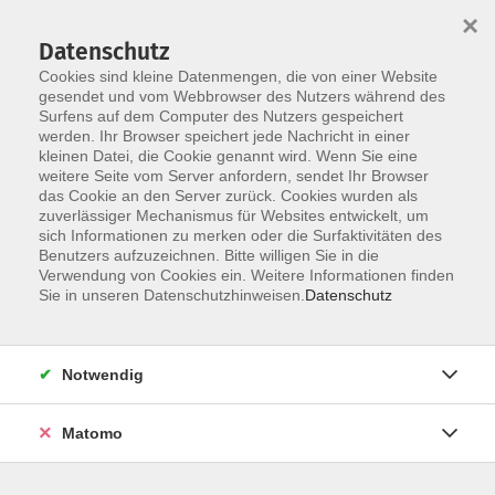
×
Datenschutz
Cookies sind kleine Datenmengen, die von einer Website
gesendet und vom Webbrowser des Nutzers während des
Surfens auf dem Computer des Nutzers gespeichert
Zum Hauptinhalt springen
werden. Ihr Browser speichert jede Nachricht in einer
kleinen Datei, die Cookie genannt wird. Wenn Sie eine
Digitale Medien
weitere Seite vom Server anfordern, sendet Ihr Browser
das Cookie an den Server zurück. Cookies wurden als
zuverlässiger Mechanismus für Websites entwickelt, um
sich Informationen zu merken oder die Surfaktivitäten des
Benutzers aufzuzeichnen. Bitte willigen Sie in die
Verwendung von Cookies ein. Weitere Informationen finden
Sie in unseren Datenschutzhinweisen.
Datenschutz
287 Kurse
Notwendig
Erwerben Sie IT-Grundlagen, vertiefen Sie
berufsspezifisches Wissen oder erkunden Sie neue
Entwicklungen in den Bereichen KI und Social
Matomo
Media. In passgenauen Formaten unterstützen wir
Sie in jeder Lebensphase dabei, souverän und