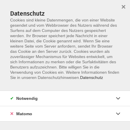
×
Datenschutz
Cookies sind kleine Datenmengen, die von einer Website
gesendet und vom Webbrowser des Nutzers während des
Surfens auf dem Computer des Nutzers gespeichert
Zum Hauptinhalt springen
werden. Ihr Browser speichert jede Nachricht in einer
kleinen Datei, die Cookie genannt wird. Wenn Sie eine
Angebote für Schüler*innen
weitere Seite vom Server anfordern, sendet Ihr Browser
das Cookie an den Server zurück. Cookies wurden als
zuverlässiger Mechanismus für Websites entwickelt, um
sich Informationen zu merken oder die Surfaktivitäten des
Benutzers aufzuzeichnen. Bitte willigen Sie in die
Verwendung von Cookies ein. Weitere Informationen finden
Sie in unseren Datenschutzhinweisen.
Datenschutz
20 Kurse
zurück zu Bildungspartnerschaft vhs und Schule
Notwendig
Matomo
Ergebnisse filtern