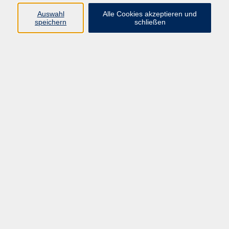
Auswahl
Alle Cookies akzeptieren und
speichern
schließen
Kreativer Zeichen- und Malkurs für Kinder ab 10
Jahre
Sa. 12.09.2026 10:00
Münster
Japanisch für Schüler*innen und Studierende –
Teil 7 (A2.3)
Mo. 21.09.2026 16:30
Münster
Japanisch für Schüler*innen und Studierende –
Teil 2 (A1.2)